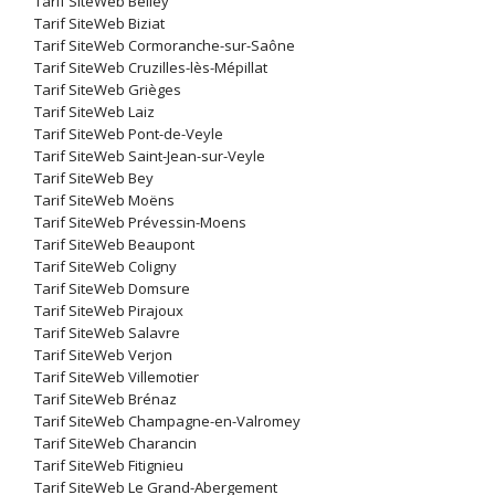
Tarif SiteWeb Belley
Tarif SiteWeb Biziat
Tarif SiteWeb Cormoranche-sur-Saône
Tarif SiteWeb Cruzilles-lès-Mépillat
Tarif SiteWeb Grièges
Tarif SiteWeb Laiz
Tarif SiteWeb Pont-de-Veyle
Tarif SiteWeb Saint-Jean-sur-Veyle
Tarif SiteWeb Bey
Tarif SiteWeb Moëns
Tarif SiteWeb Prévessin-Moens
Tarif SiteWeb Beaupont
Tarif SiteWeb Coligny
Tarif SiteWeb Domsure
Tarif SiteWeb Pirajoux
Tarif SiteWeb Salavre
Tarif SiteWeb Verjon
Tarif SiteWeb Villemotier
Tarif SiteWeb Brénaz
Tarif SiteWeb Champagne-en-Valromey
Tarif SiteWeb Charancin
Tarif SiteWeb Fitignieu
Tarif SiteWeb Le Grand-Abergement