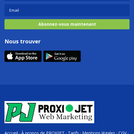
Abonnez-vous maintenant
Nous trouver
Accueil
·
À propos de PROXIJET
·
Tarifs
·
Mentions légales
·
CGV
·