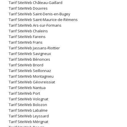
Tarif SiteWeb Château-Gaillard
Tarif SiteWeb Douvres
Tarif SiteWeb Saint-Denis-en-Bugey
Tarif SiteWeb Saint-Maurice-de-Rémens
Tarif SiteWeb Ars-sur-Formans
Tarif SiteWeb Chaleins
Tarif SiteWeb Fareins
Tarif SiteWeb Frans
Tarif SiteWeb Jassans-Riottier
Tarif SiteWeb Savigneux
Tarif SiteWeb Bénonces
Tarif SiteWeb Briord
Tarif SiteWeb Seillonnaz
Tarif SiteWeb Montagnieu
Tarif SiteWeb Géovreissiat
Tarif SiteWeb Nantua
Tarif SiteWeb Port
Tarif SiteWeb Volognat
Tarif SiteWeb Bolozon
Tarif SiteWeb Labalme
Tarif SiteWeb Leyssard
Tarif SiteWeb Mérignat