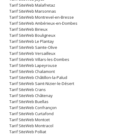
Tarif SiteWeb Malafretaz
Tarif SiteWeb Marsonnas
Tarif SiteWeb Montrevel-en-Bresse
Tarif SiteWeb Ambérieux-en-Dombes
Tarif SiteWeb Birieux
Tarif SiteWeb Bouligneux
Tarif SiteWeb Le Plantay
Tarif SiteWeb Sainte-Olive
Tarif SiteWeb Versailleux
Tarif SiteWeb Villars-les-Dombes
Tarif SiteWeb Lapeyrouse
Tarif SiteWeb Chalamont
Tarif SiteWeb Châtillon-la-Palud
Tarif SiteWeb Saint-Nizier-le-Désert
Tarif SiteWeb Crans
Tarif SiteWeb Châtenay
Tarif SiteWeb Buellas
Tarif SiteWeb Confrançon
Tarif SiteWeb Curtafond
Tarif SiteWeb Montcet
Tarif SiteWeb Montracol
Tarif SiteWeb Polliat