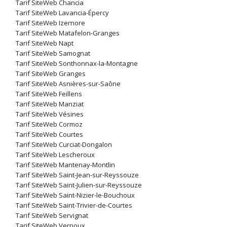
Tarif SiteWeb Chancia
Tarif SiteWeb Lavancia-Épercy
Tarif SiteWeb Izernore
Tarif SiteWeb Matafelon-Granges
Tarif SiteWeb Napt
Tarif SiteWeb Samognat
Tarif SiteWeb Sonthonnax-la-Montagne
Tarif SiteWeb Granges
Tarif SiteWeb Asnières-sur-Saône
Tarif SiteWeb Feillens
Tarif SiteWeb Manziat
Tarif SiteWeb Vésines
Tarif SiteWeb Cormoz
Tarif SiteWeb Courtes
Tarif SiteWeb Curciat-Dongalon
Tarif SiteWeb Lescheroux
Tarif SiteWeb Mantenay-Montlin
Tarif SiteWeb Saint-Jean-sur-Reyssouze
Tarif SiteWeb Saint-Julien-sur-Reyssouze
Tarif SiteWeb Saint-Nizier-le-Bouchoux
Tarif SiteWeb Saint-Trivier-de-Courtes
Tarif SiteWeb Servignat
Tarif SiteWeb Vernoux