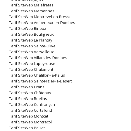
Tarif SiteWeb Malafretaz
Tarif SiteWeb Marsonnas
Tarif SiteWeb Montrevel-en-Bresse
Tarif SiteWeb Ambérieux-en-Dombes
Tarif SiteWeb Birieux
Tarif SiteWeb Bouligneux
Tarif SiteWeb Le Plantay
Tarif SiteWeb Sainte-Olive
Tarif SiteWeb Versailleux
Tarif SiteWeb Villars-les-Dombes
Tarif SiteWeb Lapeyrouse
Tarif SiteWeb Chalamont
Tarif SiteWeb Châtillon-la-Palud
Tarif SiteWeb Saint-Nizier-le-Désert
Tarif SiteWeb Crans
Tarif SiteWeb Châtenay
Tarif SiteWeb Buellas
Tarif SiteWeb Confrançon
Tarif SiteWeb Curtafond
Tarif SiteWeb Montcet
Tarif SiteWeb Montracol
Tarif SiteWeb Polliat