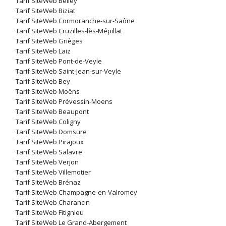
Tarif SiteWeb Belley
Tarif SiteWeb Biziat
Tarif SiteWeb Cormoranche-sur-Saône
Tarif SiteWeb Cruzilles-lès-Mépillat
Tarif SiteWeb Grièges
Tarif SiteWeb Laiz
Tarif SiteWeb Pont-de-Veyle
Tarif SiteWeb Saint-Jean-sur-Veyle
Tarif SiteWeb Bey
Tarif SiteWeb Moëns
Tarif SiteWeb Prévessin-Moens
Tarif SiteWeb Beaupont
Tarif SiteWeb Coligny
Tarif SiteWeb Domsure
Tarif SiteWeb Pirajoux
Tarif SiteWeb Salavre
Tarif SiteWeb Verjon
Tarif SiteWeb Villemotier
Tarif SiteWeb Brénaz
Tarif SiteWeb Champagne-en-Valromey
Tarif SiteWeb Charancin
Tarif SiteWeb Fitignieu
Tarif SiteWeb Le Grand-Abergement