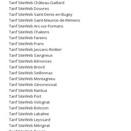
Tarif SiteWeb Château-Gaillard
Tarif SiteWeb Douvres
Tarif SiteWeb Saint-Denis-en-Bugey
Tarif SiteWeb Saint-Maurice-de-Rémens
Tarif SiteWeb Ars-sur-Formans
Tarif SiteWeb Chaleins
Tarif SiteWeb Fareins
Tarif SiteWeb Frans
Tarif SiteWeb Jassans-Riottier
Tarif SiteWeb Savigneux
Tarif SiteWeb Bénonces
Tarif SiteWeb Briord
Tarif SiteWeb Seillonnaz
Tarif SiteWeb Montagnieu
Tarif SiteWeb Géovreissiat
Tarif SiteWeb Nantua
Tarif SiteWeb Port
Tarif SiteWeb Volognat
Tarif SiteWeb Bolozon
Tarif SiteWeb Labalme
Tarif SiteWeb Leyssard
Tarif SiteWeb Mérignat