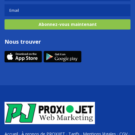
Abonnez-vous maintenant
Nous trouver
Accueil
·
À propos de PROXIJET
·
Tarifs
·
Mentions légales
·
CGV
·