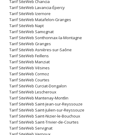
Tarif SiteWeb Chancia
Tarif SiteWeb Lavancia-Épercy
Tarif SiteWeb Izernore
Tarif SiteWeb Matafelon-Granges
Tarif SiteWeb Napt
Tarif SiteWeb Samognat
Tarif SiteWeb Sonthonnax-la-Montagne
Tarif SiteWeb Granges
Tarif SiteWeb Asnières-sur-Saône
Tarif SiteWeb Feillens
Tarif SiteWeb Manziat
Tarif SiteWeb Vésines
Tarif SiteWeb Cormoz
Tarif SiteWeb Courtes
Tarif SiteWeb Curciat-Dongalon
Tarif SiteWeb Lescheroux
Tarif SiteWeb Mantenay-Montlin
Tarif SiteWeb Saint-Jean-sur-Reyssouze
Tarif SiteWeb Saint-Julien-sur-Reyssouze
Tarif SiteWeb Saint-Nizier-le-Bouchoux
Tarif SiteWeb Saint-Trivier-de-Courtes
Tarif SiteWeb Servignat
Tarif SiteWeb Vernoux