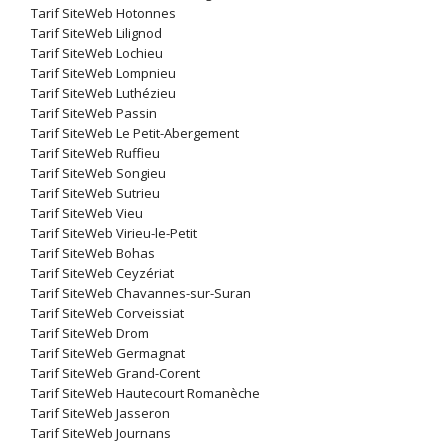
Tarif SiteWeb Hotonnes
Tarif SiteWeb Lilignod
Tarif SiteWeb Lochieu
Tarif SiteWeb Lompnieu
Tarif SiteWeb Luthézieu
Tarif SiteWeb Passin
Tarif SiteWeb Le Petit-Abergement
Tarif SiteWeb Ruffieu
Tarif SiteWeb Songieu
Tarif SiteWeb Sutrieu
Tarif SiteWeb Vieu
Tarif SiteWeb Virieu-le-Petit
Tarif SiteWeb Bohas
Tarif SiteWeb Ceyzériat
Tarif SiteWeb Chavannes-sur-Suran
Tarif SiteWeb Corveissiat
Tarif SiteWeb Drom
Tarif SiteWeb Germagnat
Tarif SiteWeb Grand-Corent
Tarif SiteWeb Hautecourt Romanèche
Tarif SiteWeb Jasseron
Tarif SiteWeb Journans