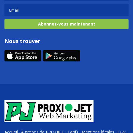
Abonnez-vous maintenant
Nous trouver
Accueil
·
À propos de PROXIJET
·
Tarifs
·
Mentions légales
·
CGV
·