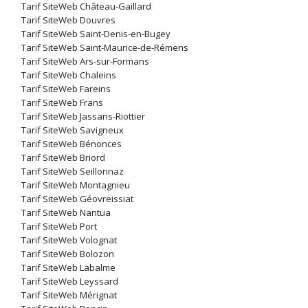
Tarif SiteWeb Château-Gaillard
Tarif SiteWeb Douvres
Tarif SiteWeb Saint-Denis-en-Bugey
Tarif SiteWeb Saint-Maurice-de-Rémens
Tarif SiteWeb Ars-sur-Formans
Tarif SiteWeb Chaleins
Tarif SiteWeb Fareins
Tarif SiteWeb Frans
Tarif SiteWeb Jassans-Riottier
Tarif SiteWeb Savigneux
Tarif SiteWeb Bénonces
Tarif SiteWeb Briord
Tarif SiteWeb Seillonnaz
Tarif SiteWeb Montagnieu
Tarif SiteWeb Géovreissiat
Tarif SiteWeb Nantua
Tarif SiteWeb Port
Tarif SiteWeb Volognat
Tarif SiteWeb Bolozon
Tarif SiteWeb Labalme
Tarif SiteWeb Leyssard
Tarif SiteWeb Mérignat