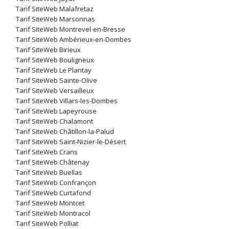
Tarif SiteWeb Malafretaz
Tarif SiteWeb Marsonnas
Tarif SiteWeb Montrevel-en-Bresse
Tarif SiteWeb Ambérieux-en-Dombes
Tarif SiteWeb Birieux
Tarif SiteWeb Bouligneux
Tarif SiteWeb Le Plantay
Tarif SiteWeb Sainte-Olive
Tarif SiteWeb Versailleux
Tarif SiteWeb Villars-les-Dombes
Tarif SiteWeb Lapeyrouse
Tarif SiteWeb Chalamont
Tarif SiteWeb Châtillon-la-Palud
Tarif SiteWeb Saint-Nizier-le-Désert
Tarif SiteWeb Crans
Tarif SiteWeb Châtenay
Tarif SiteWeb Buellas
Tarif SiteWeb Confrançon
Tarif SiteWeb Curtafond
Tarif SiteWeb Montcet
Tarif SiteWeb Montracol
Tarif SiteWeb Polliat