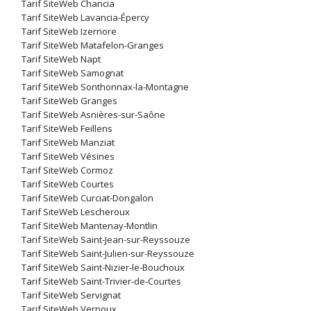
Tarif SiteWeb Chancia
Tarif SiteWeb Lavancia-Épercy
Tarif SiteWeb Izernore
Tarif SiteWeb Matafelon-Granges
Tarif SiteWeb Napt
Tarif SiteWeb Samognat
Tarif SiteWeb Sonthonnax-la-Montagne
Tarif SiteWeb Granges
Tarif SiteWeb Asnières-sur-Saône
Tarif SiteWeb Feillens
Tarif SiteWeb Manziat
Tarif SiteWeb Vésines
Tarif SiteWeb Cormoz
Tarif SiteWeb Courtes
Tarif SiteWeb Curciat-Dongalon
Tarif SiteWeb Lescheroux
Tarif SiteWeb Mantenay-Montlin
Tarif SiteWeb Saint-Jean-sur-Reyssouze
Tarif SiteWeb Saint-Julien-sur-Reyssouze
Tarif SiteWeb Saint-Nizier-le-Bouchoux
Tarif SiteWeb Saint-Trivier-de-Courtes
Tarif SiteWeb Servignat
Tarif SiteWeb Vernoux