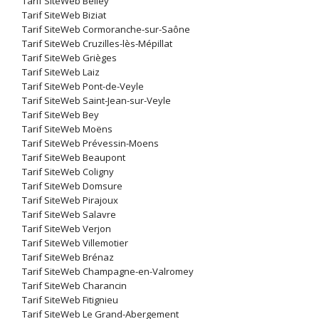
Tarif SiteWeb Belley
Tarif SiteWeb Biziat
Tarif SiteWeb Cormoranche-sur-Saône
Tarif SiteWeb Cruzilles-lès-Mépillat
Tarif SiteWeb Grièges
Tarif SiteWeb Laiz
Tarif SiteWeb Pont-de-Veyle
Tarif SiteWeb Saint-Jean-sur-Veyle
Tarif SiteWeb Bey
Tarif SiteWeb Moëns
Tarif SiteWeb Prévessin-Moens
Tarif SiteWeb Beaupont
Tarif SiteWeb Coligny
Tarif SiteWeb Domsure
Tarif SiteWeb Pirajoux
Tarif SiteWeb Salavre
Tarif SiteWeb Verjon
Tarif SiteWeb Villemotier
Tarif SiteWeb Brénaz
Tarif SiteWeb Champagne-en-Valromey
Tarif SiteWeb Charancin
Tarif SiteWeb Fitignieu
Tarif SiteWeb Le Grand-Abergement