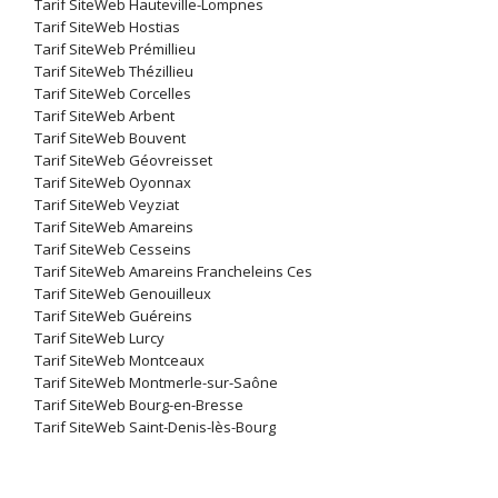
Tarif SiteWeb Hauteville-Lompnes
Tarif SiteWeb Hostias
Tarif SiteWeb Prémillieu
Tarif SiteWeb Thézillieu
Tarif SiteWeb Corcelles
Tarif SiteWeb Arbent
Tarif SiteWeb Bouvent
Tarif SiteWeb Géovreisset
Tarif SiteWeb Oyonnax
Tarif SiteWeb Veyziat
Tarif SiteWeb Amareins
Tarif SiteWeb Cesseins
Tarif SiteWeb Amareins Francheleins Ces
Tarif SiteWeb Genouilleux
Tarif SiteWeb Guéreins
Tarif SiteWeb Lurcy
Tarif SiteWeb Montceaux
Tarif SiteWeb Montmerle-sur-Saône
Tarif SiteWeb Bourg-en-Bresse
Tarif SiteWeb Saint-Denis-lès-Bourg