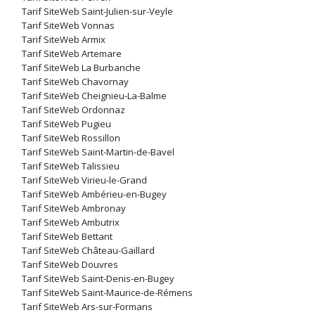
Tarif SiteWeb Saint-Julien-sur-Veyle
Tarif SiteWeb Vonnas
Tarif SiteWeb Armix
Tarif SiteWeb Artemare
Tarif SiteWeb La Burbanche
Tarif SiteWeb Chavornay
Tarif SiteWeb Cheignieu-La-Balme
Tarif SiteWeb Ordonnaz
Tarif SiteWeb Pugieu
Tarif SiteWeb Rossillon
Tarif SiteWeb Saint-Martin-de-Bavel
Tarif SiteWeb Talissieu
Tarif SiteWeb Virieu-le-Grand
Tarif SiteWeb Ambérieu-en-Bugey
Tarif SiteWeb Ambronay
Tarif SiteWeb Ambutrix
Tarif SiteWeb Bettant
Tarif SiteWeb Château-Gaillard
Tarif SiteWeb Douvres
Tarif SiteWeb Saint-Denis-en-Bugey
Tarif SiteWeb Saint-Maurice-de-Rémens
Tarif SiteWeb Ars-sur-Formans