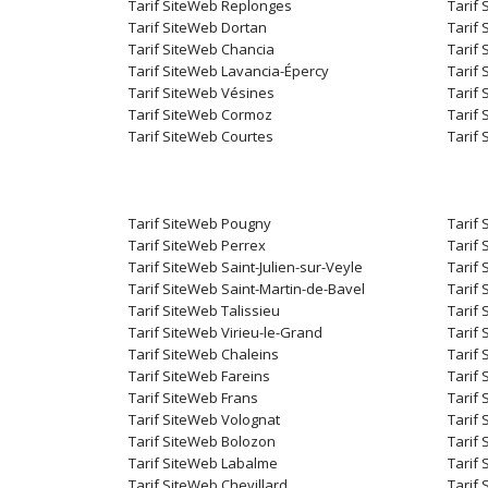
Tarif SiteWeb Replonges
Tarif
Tarif SiteWeb Dortan
Tarif 
Tarif SiteWeb Chancia
Tarif
Tarif SiteWeb Lavancia-Épercy
Tarif
Tarif SiteWeb Vésines
Tarif
Tarif SiteWeb Cormoz
Tarif
Tarif SiteWeb Courtes
Tarif
Tarif SiteWeb Pougny
Tarif
Tarif SiteWeb Perrex
Tarif
Tarif SiteWeb Saint-Julien-sur-Veyle
Tarif
Tarif SiteWeb Saint-Martin-de-Bavel
Tarif
Tarif SiteWeb Talissieu
Tarif
Tarif SiteWeb Virieu-le-Grand
Tarif
Tarif SiteWeb Chaleins
Tarif 
Tarif SiteWeb Fareins
Tarif
Tarif SiteWeb Frans
Tarif
Tarif SiteWeb Volognat
Tarif
Tarif SiteWeb Bolozon
Tarif
Tarif SiteWeb Labalme
Tarif
Tarif SiteWeb Chevillard
Tarif 