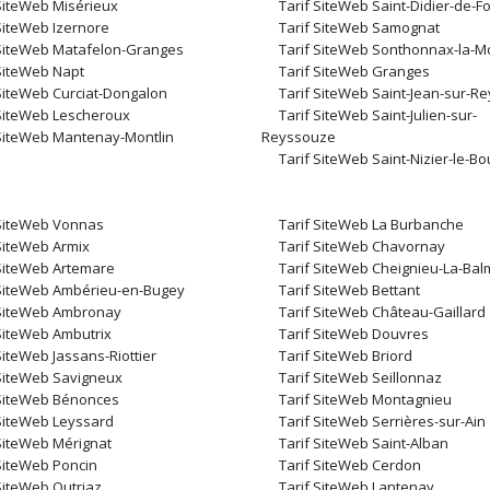
 SiteWeb Misérieux
Tarif SiteWeb Saint-Didier-de-
SiteWeb Izernore
Tarif SiteWeb Samognat
 SiteWeb Matafelon-Granges
Tarif SiteWeb Sonthonnax-la-
 SiteWeb Napt
Tarif SiteWeb Granges
 SiteWeb Curciat-Dongalon
Tarif SiteWeb Saint-Jean-sur-R
 SiteWeb Lescheroux
Tarif SiteWeb Saint-Julien-sur-
 SiteWeb Mantenay-Montlin
Reyssouze
Tarif SiteWeb Saint-Nizier-le-B
 SiteWeb Vonnas
Tarif SiteWeb La Burbanche
 SiteWeb Armix
Tarif SiteWeb Chavornay
 SiteWeb Artemare
Tarif SiteWeb Cheignieu-La-Ba
 SiteWeb Ambérieu-en-Bugey
Tarif SiteWeb Bettant
 SiteWeb Ambronay
Tarif SiteWeb Château-Gaillard
 SiteWeb Ambutrix
Tarif SiteWeb Douvres
SiteWeb Jassans-Riottier
Tarif SiteWeb Briord
 SiteWeb Savigneux
Tarif SiteWeb Seillonnaz
 SiteWeb Bénonces
Tarif SiteWeb Montagnieu
 SiteWeb Leyssard
Tarif SiteWeb Serrières-sur-Ain
 SiteWeb Mérignat
Tarif SiteWeb Saint-Alban
 SiteWeb Poncin
Tarif SiteWeb Cerdon
SiteWeb Outriaz
Tarif SiteWeb Lantenay