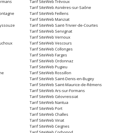
Formans
Tarif SiteWeb Trévoux
Tarif SiteWeb Asnières-sur-Saône
Montagne
Tarif SiteWeb Feillens
Tarif SiteWeb Manziat
eyssouze
Tarif SiteWeb Saint-Trivier-de-Courtes
Tarif SiteWeb Servignat
Tarif SiteWeb Vernoux
ouchoux
Tarif SiteWeb Vescours
Tarif SiteWeb Collonges
Tarif SiteWeb Farges
Tarif SiteWeb Ordonnaz
Tarif SiteWeb Pugieu
lme
Tarif SiteWeb Rossillon
Tarif SiteWeb Saint-Denis-en-Bugey
Tarif SiteWeb Saint-Maurice-de-Rémens
Tarif SiteWeb Ars-sur-Formans
Tarif SiteWeb Géovreissiat
Tarif SiteWeb Nantua
Tarif SiteWeb Port
Tarif SiteWeb Challes
Tarif SiteWeb Viriat
Tarif SiteWeb Ceignes
Tarif SiteWeb Corbonod