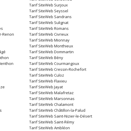
Tarif SiteWeb Surjoux
Tarif SiteWeb Seyssel
Tarif SiteWeb Sandrans
Tarif SiteWeb Sulignat
es
Tarif SiteWeb Romans
ur-Renon
Tarif SiteWeb Civrieux
Tarif SiteWeb Mionnay
Tarif SiteWeb Monthieux
âgé
Tarif SiteWeb Dommartin
nthon
Tarif SiteWeb Bény
-Menthon
Tarif SiteWeb Courmangoux
Tarif SiteWeb Cressin-Rochefort
Tarif SiteWeb Culoz
Tarif SiteWeb Flaxieu
uze
Tarif SiteWeb Jayat
Tarif SiteWeb Malafretaz
Tarif SiteWeb Marsonnas
Tarif SiteWeb Chalamont
s
Tarif SiteWeb Châtillon-la-Palud
Tarif SiteWeb Saint-Nizier-le-Désert
Tarif SiteWeb Saint-Rémy
Tarif SiteWeb Ambléon