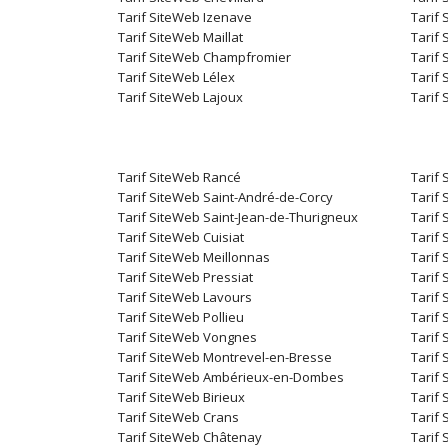
Tarif SiteWeb Izenave
Tarif 
Tarif SiteWeb Maillat
Tarif 
Tarif SiteWeb Champfromier
Tarif
Tarif SiteWeb Lélex
Tarif
Tarif SiteWeb Lajoux
Tarif
Tarif SiteWeb Rancé
Tarif
Tarif SiteWeb Saint-André-de-Corcy
Tarif 
Tarif SiteWeb Saint-Jean-de-Thurigneux
Tarif 
Tarif SiteWeb Cuisiat
Tarif 
Tarif SiteWeb Meillonnas
Tarif
Tarif SiteWeb Pressiat
Tarif 
Tarif SiteWeb Lavours
Tarif
Tarif SiteWeb Pollieu
Tarif 
Tarif SiteWeb Vongnes
Tarif 
Tarif SiteWeb Montrevel-en-Bresse
Tarif
Tarif SiteWeb Ambérieux-en-Dombes
Tarif 
Tarif SiteWeb Birieux
Tarif 
Tarif SiteWeb Crans
Tarif
Tarif SiteWeb Châtenay
Tarif