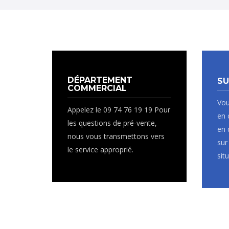
DÉPARTEMENT
SU
COMMERCIAL
Vou
Appelez le 09 74 76 19 19 Pour
en 
les questions de pré-vente,
en 
nous vous transmettons vers
sur
le service approprié.
sit