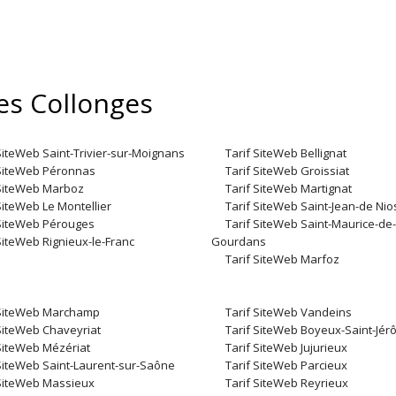
les Collonges
SiteWeb Saint-Trivier-sur-Moignans
Tarif SiteWeb Bellignat
 SiteWeb Péronnas
Tarif SiteWeb Groissiat
 SiteWeb Marboz
Tarif SiteWeb Martignat
SiteWeb Le Montellier
Tarif SiteWeb Saint-Jean-de Nio
 SiteWeb Pérouges
Tarif SiteWeb Saint-Maurice-de-
SiteWeb Rignieux-le-Franc
Gourdans
Tarif SiteWeb Marfoz
 SiteWeb Marchamp
Tarif SiteWeb Vandeins
 SiteWeb Chaveyriat
Tarif SiteWeb Boyeux-Saint-Jé
 SiteWeb Mézériat
Tarif SiteWeb Jujurieux
 SiteWeb Saint-Laurent-sur-Saône
Tarif SiteWeb Parcieux
 SiteWeb Massieux
Tarif SiteWeb Reyrieux