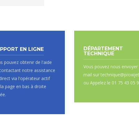
DÉPARTEMENT
PPORT EN LIGNE
TECHNIQUE
s pouvez obtenir de l'aide
Vous pouvez nous envoyer
contactant notre assistance
mail sur technique@proxijet
direct via l'opérateur actif
ou Appelez le 01 75 43 05 
 la page en bas à droite
uée.