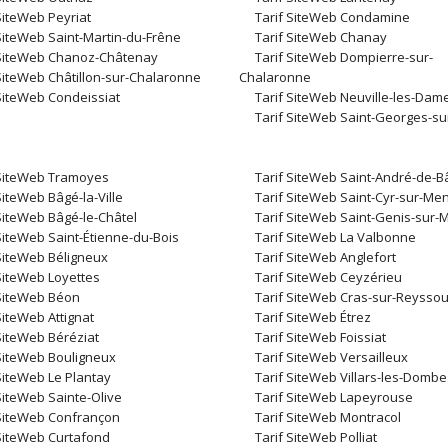
SiteWeb Peyriat
Tarif SiteWeb Condamine
SiteWeb Saint-Martin-du-Frêne
Tarif SiteWeb Chanay
 SiteWeb Chanoz-Châtenay
Tarif SiteWeb Dompierre-sur-
 SiteWeb Châtillon-sur-Chalaronne
Chalaronne
 SiteWeb Condeissiat
Tarif SiteWeb Neuville-les-Dam
Tarif SiteWeb Saint-Georges-s
 SiteWeb Tramoyes
Tarif SiteWeb Saint-André-de-B
SiteWeb Bâgé-la-Ville
Tarif SiteWeb Saint-Cyr-sur-Me
SiteWeb Bâgé-le-Châtel
Tarif SiteWeb Saint-Genis-sur
SiteWeb Saint-Étienne-du-Bois
Tarif SiteWeb La Valbonne
 SiteWeb Béligneux
Tarif SiteWeb Anglefort
SiteWeb Loyettes
Tarif SiteWeb Ceyzérieu
 SiteWeb Béon
Tarif SiteWeb Cras-sur-Reysso
SiteWeb Attignat
Tarif SiteWeb Étrez
SiteWeb Béréziat
Tarif SiteWeb Foissiat
 SiteWeb Bouligneux
Tarif SiteWeb Versailleux
SiteWeb Le Plantay
Tarif SiteWeb Villars-les-Dombe
SiteWeb Sainte-Olive
Tarif SiteWeb Lapeyrouse
 SiteWeb Confrançon
Tarif SiteWeb Montracol
 SiteWeb Curtafond
Tarif SiteWeb Polliat