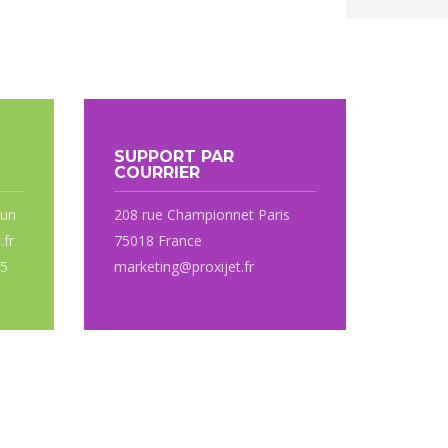
SUPPORT PAR
COURRIER
 un
208 rue Championnet Paris
.fr
75018 France
95
marketing@proxijet.fr