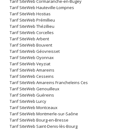
Tarif SiteWeb Cormaranche-en-Bugey
Tarif SiteWeb Hauteville-Lompnes
Tarif SiteWeb Hostias
Tarif SiteWeb Prémillieu
Tarif SiteWeb Thézillieu
Tarif SiteWeb Corcelles
Tarif SiteWeb Arbent
Tarif SiteWeb Bouvent
Tarif SiteWeb Géovreisset
Tarif SiteWeb Oyonnax
Tarif SiteWeb Veyziat
Tarif SiteWeb Amareins
Tarif SiteWeb Cesseins
Tarif SiteWeb Amareins Francheleins Ces
Tarif SiteWeb Genouilleux
Tarif SiteWeb Guéreins
Tarif SiteWeb Lurcy
Tarif SiteWeb Montceaux
Tarif SiteWeb Montmerle-sur-Saône
Tarif SiteWeb Bourg-en-Bresse
Tarif SiteWeb Saint-Denis-lès-Bourg