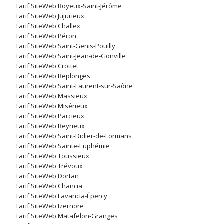
Tarif SiteWeb Boyeux-Saint-Jérôme
Tarif SiteWeb Jujurieux
Tarif SiteWeb Challex
Tarif SiteWeb Péron
Tarif SiteWeb Saint-Genis-Pouilly
Tarif SiteWeb Saint-Jean-de-Gonville
Tarif SiteWeb Crottet
Tarif SiteWeb Replonges
Tarif SiteWeb Saint-Laurent-sur-Saône
Tarif SiteWeb Massieux
Tarif SiteWeb Misérieux
Tarif SiteWeb Parcieux
Tarif SiteWeb Reyrieux
Tarif SiteWeb Saint-Didier-de-Formans
Tarif SiteWeb Sainte-Euphémie
Tarif SiteWeb Toussieux
Tarif SiteWeb Trévoux
Tarif SiteWeb Dortan
Tarif SiteWeb Chancia
Tarif SiteWeb Lavancia-Épercy
Tarif SiteWeb Izernore
Tarif SiteWeb Matafelon-Granges