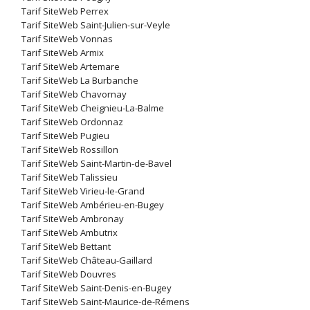
Tarif SiteWeb Perrex
Tarif SiteWeb Saint-Julien-sur-Veyle
Tarif SiteWeb Vonnas
Tarif SiteWeb Armix
Tarif SiteWeb Artemare
Tarif SiteWeb La Burbanche
Tarif SiteWeb Chavornay
Tarif SiteWeb Cheignieu-La-Balme
Tarif SiteWeb Ordonnaz
Tarif SiteWeb Pugieu
Tarif SiteWeb Rossillon
Tarif SiteWeb Saint-Martin-de-Bavel
Tarif SiteWeb Talissieu
Tarif SiteWeb Virieu-le-Grand
Tarif SiteWeb Ambérieu-en-Bugey
Tarif SiteWeb Ambronay
Tarif SiteWeb Ambutrix
Tarif SiteWeb Bettant
Tarif SiteWeb Château-Gaillard
Tarif SiteWeb Douvres
Tarif SiteWeb Saint-Denis-en-Bugey
Tarif SiteWeb Saint-Maurice-de-Rémens