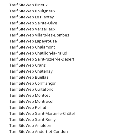
Tarif SiteWeb Birieux
Tarif SiteWeb Bouligneux
Tarif SiteWeb Le Plantay
Tarif SiteWeb Sainte-Olive
Tarif SiteWeb Versailleux
Tarif SiteWeb Villars-les-Dombes
Tarif SiteWeb Lapeyrouse
Tarif SiteWeb Chalamont
Tarif SiteWeb Châtillon-la-Palud
Tarif SiteWeb Saint-Nizier-le-Désert
Tarif SiteWeb Crans
Tarif SiteWeb Châtenay
Tarif SiteWeb Buellas
Tarif SiteWeb Confrançon
Tarif SiteWeb Curtafond
Tarif SiteWeb Montcet
Tarif SiteWeb Montracol
Tarif SiteWeb Polliat
Tarif SiteWeb Saint-Martin-le-Châtel
Tarif SiteWeb Saint-Rémy
Tarif SiteWeb Ambléon
Tarif SiteWeb Andert-et-Condon