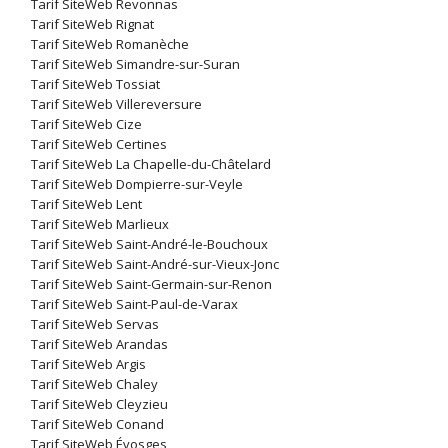
Tarif SiteWeb Revonnas
Tarif SiteWeb Rignat
Tarif SiteWeb Romanèche
Tarif SiteWeb Simandre-sur-Suran
Tarif SiteWeb Tossiat
Tarif SiteWeb Villereversure
Tarif SiteWeb Cize
Tarif SiteWeb Certines
Tarif SiteWeb La Chapelle-du-Châtelard
Tarif SiteWeb Dompierre-sur-Veyle
Tarif SiteWeb Lent
Tarif SiteWeb Marlieux
Tarif SiteWeb Saint-André-le-Bouchoux
Tarif SiteWeb Saint-André-sur-Vieux-Jonc
Tarif SiteWeb Saint-Germain-sur-Renon
Tarif SiteWeb Saint-Paul-de-Varax
Tarif SiteWeb Servas
Tarif SiteWeb Arandas
Tarif SiteWeb Argis
Tarif SiteWeb Chaley
Tarif SiteWeb Cleyzieu
Tarif SiteWeb Conand
Tarif SiteWeb Évosges