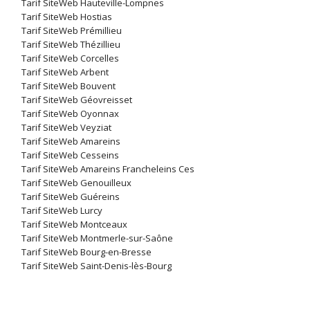
Tarif SiteWeb Hauteville-Lompnes
Tarif SiteWeb Hostias
Tarif SiteWeb Prémillieu
Tarif SiteWeb Thézillieu
Tarif SiteWeb Corcelles
Tarif SiteWeb Arbent
Tarif SiteWeb Bouvent
Tarif SiteWeb Géovreisset
Tarif SiteWeb Oyonnax
Tarif SiteWeb Veyziat
Tarif SiteWeb Amareins
Tarif SiteWeb Cesseins
Tarif SiteWeb Amareins Francheleins Ces
Tarif SiteWeb Genouilleux
Tarif SiteWeb Guéreins
Tarif SiteWeb Lurcy
Tarif SiteWeb Montceaux
Tarif SiteWeb Montmerle-sur-Saône
Tarif SiteWeb Bourg-en-Bresse
Tarif SiteWeb Saint-Denis-lès-Bourg