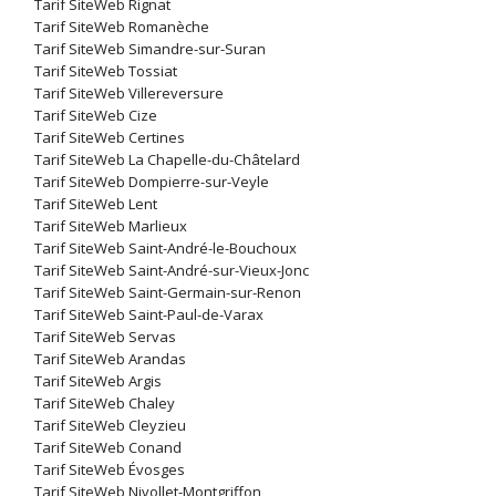
Tarif SiteWeb Rignat
Tarif SiteWeb Romanèche
Tarif SiteWeb Simandre-sur-Suran
Tarif SiteWeb Tossiat
Tarif SiteWeb Villereversure
Tarif SiteWeb Cize
Tarif SiteWeb Certines
Tarif SiteWeb La Chapelle-du-Châtelard
Tarif SiteWeb Dompierre-sur-Veyle
Tarif SiteWeb Lent
Tarif SiteWeb Marlieux
Tarif SiteWeb Saint-André-le-Bouchoux
Tarif SiteWeb Saint-André-sur-Vieux-Jonc
Tarif SiteWeb Saint-Germain-sur-Renon
Tarif SiteWeb Saint-Paul-de-Varax
Tarif SiteWeb Servas
Tarif SiteWeb Arandas
Tarif SiteWeb Argis
Tarif SiteWeb Chaley
Tarif SiteWeb Cleyzieu
Tarif SiteWeb Conand
Tarif SiteWeb Évosges
Tarif SiteWeb Nivollet-Montgriffon