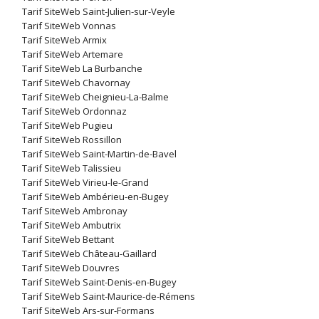
Tarif SiteWeb Saint-Julien-sur-Veyle
Tarif SiteWeb Vonnas
Tarif SiteWeb Armix
Tarif SiteWeb Artemare
Tarif SiteWeb La Burbanche
Tarif SiteWeb Chavornay
Tarif SiteWeb Cheignieu-La-Balme
Tarif SiteWeb Ordonnaz
Tarif SiteWeb Pugieu
Tarif SiteWeb Rossillon
Tarif SiteWeb Saint-Martin-de-Bavel
Tarif SiteWeb Talissieu
Tarif SiteWeb Virieu-le-Grand
Tarif SiteWeb Ambérieu-en-Bugey
Tarif SiteWeb Ambronay
Tarif SiteWeb Ambutrix
Tarif SiteWeb Bettant
Tarif SiteWeb Château-Gaillard
Tarif SiteWeb Douvres
Tarif SiteWeb Saint-Denis-en-Bugey
Tarif SiteWeb Saint-Maurice-de-Rémens
Tarif SiteWeb Ars-sur-Formans