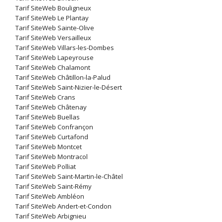
Tarif SiteWeb Bouligneux
Tarif SiteWeb Le Plantay
Tarif SiteWeb Sainte-Olive
Tarif SiteWeb Versailleux
Tarif SiteWeb Villars-les-Dombes
Tarif SiteWeb Lapeyrouse
Tarif SiteWeb Chalamont
Tarif SiteWeb Châtillon-la-Palud
Tarif SiteWeb Saint-Nizier-le-Désert
Tarif SiteWeb Crans
Tarif SiteWeb Châtenay
Tarif SiteWeb Buellas
Tarif SiteWeb Confrançon
Tarif SiteWeb Curtafond
Tarif SiteWeb Montcet
Tarif SiteWeb Montracol
Tarif SiteWeb Polliat
Tarif SiteWeb Saint-Martin-le-Châtel
Tarif SiteWeb Saint-Rémy
Tarif SiteWeb Ambléon
Tarif SiteWeb Andert-et-Condon
Tarif SiteWeb Arbignieu