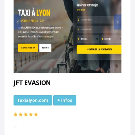
Prec
Suiv
JFT EVASION
taxialyon.com
+ infos
...