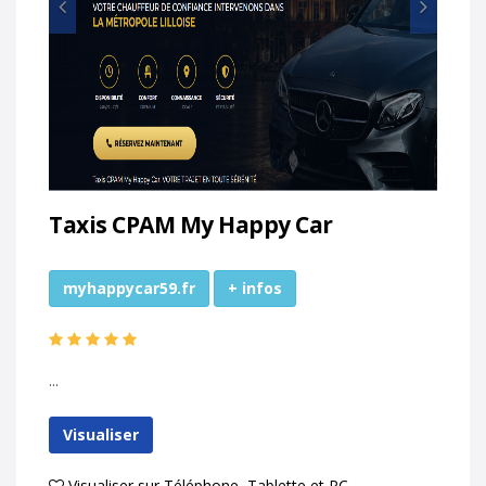
Prec
Suiv
Taxis CPAM My Happy Car
myhappycar59.fr
+ infos
...
Visualiser
Visualiser sur Téléphone, Tablette et PC