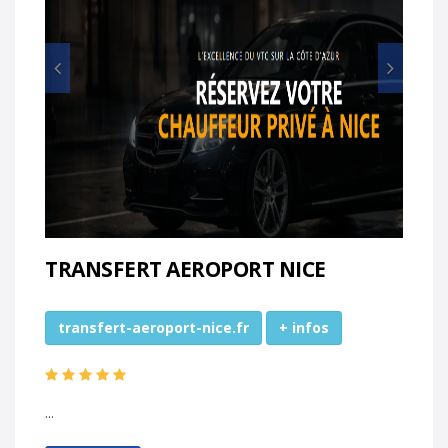
Prec
Suiv
TRANSFERT AEROPORT NICE
transfert-aeroport-nice.fr
+ infos
...