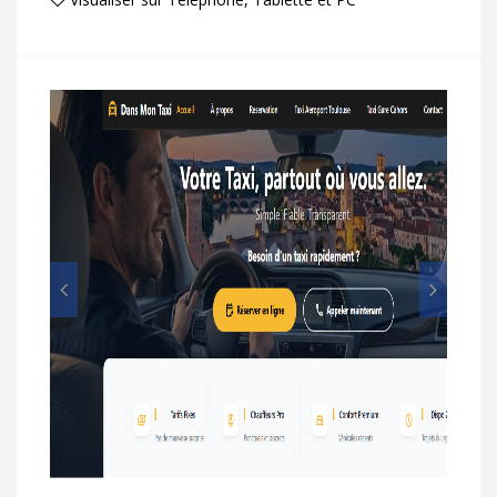
Prec
Suiv