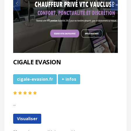
Prec
Suiv
CIGALE EVASION
cigale-evasion.fr
+ infos
...
Visualiser