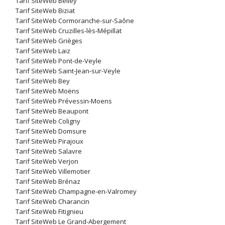
Tarif SiteWeb Belley
Tarif SiteWeb Biziat
Tarif SiteWeb Cormoranche-sur-Saône
Tarif SiteWeb Cruzilles-lès-Mépillat
Tarif SiteWeb Grièges
Tarif SiteWeb Laiz
Tarif SiteWeb Pont-de-Veyle
Tarif SiteWeb Saint-Jean-sur-Veyle
Tarif SiteWeb Bey
Tarif SiteWeb Moëns
Tarif SiteWeb Prévessin-Moens
Tarif SiteWeb Beaupont
Tarif SiteWeb Coligny
Tarif SiteWeb Domsure
Tarif SiteWeb Pirajoux
Tarif SiteWeb Salavre
Tarif SiteWeb Verjon
Tarif SiteWeb Villemotier
Tarif SiteWeb Brénaz
Tarif SiteWeb Champagne-en-Valromey
Tarif SiteWeb Charancin
Tarif SiteWeb Fitignieu
Tarif SiteWeb Le Grand-Abergement