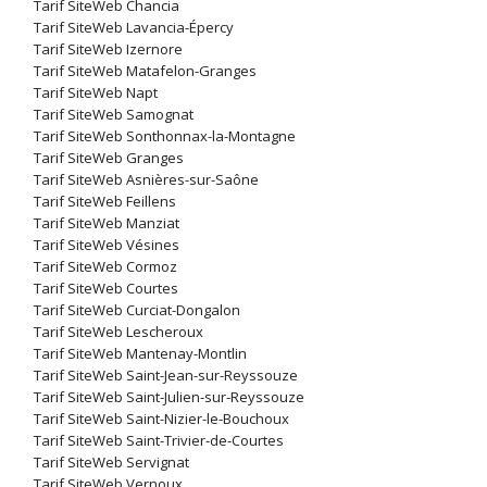
Tarif SiteWeb Chancia
Tarif SiteWeb Lavancia-Épercy
Tarif SiteWeb Izernore
Tarif SiteWeb Matafelon-Granges
Tarif SiteWeb Napt
Tarif SiteWeb Samognat
Tarif SiteWeb Sonthonnax-la-Montagne
Tarif SiteWeb Granges
Tarif SiteWeb Asnières-sur-Saône
Tarif SiteWeb Feillens
Tarif SiteWeb Manziat
Tarif SiteWeb Vésines
Tarif SiteWeb Cormoz
Tarif SiteWeb Courtes
Tarif SiteWeb Curciat-Dongalon
Tarif SiteWeb Lescheroux
Tarif SiteWeb Mantenay-Montlin
Tarif SiteWeb Saint-Jean-sur-Reyssouze
Tarif SiteWeb Saint-Julien-sur-Reyssouze
Tarif SiteWeb Saint-Nizier-le-Bouchoux
Tarif SiteWeb Saint-Trivier-de-Courtes
Tarif SiteWeb Servignat
Tarif SiteWeb Vernoux