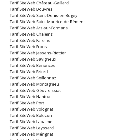
Tarif SiteWeb Château-Gaillard
Tarif SiteWeb Douvres
Tarif SiteWeb Saint-Denis-en-Bugey
Tarif SiteWeb Saint-Maurice-de-Rémens
Tarif SiteWeb Ars-sur-Formans
Tarif SiteWeb Chaleins
Tarif SiteWeb Fareins
Tarif SiteWeb Frans
Tarif SiteWeb Jassans-Riottier
Tarif SiteWeb Savigneux
Tarif SiteWeb Bénonces
Tarif SiteWeb Briord
Tarif SiteWeb Seillonnaz
Tarif SiteWeb Montagnieu
Tarif SiteWeb Géovreissiat
Tarif SiteWeb Nantua
Tarif SiteWeb Port
Tarif SiteWeb Volognat
Tarif SiteWeb Bolozon
Tarif SiteWeb Labalme
Tarif SiteWeb Leyssard
Tarif SiteWeb Mérignat