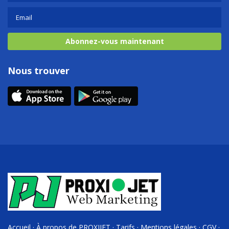
Abonnez-vous maintenant
Nous trouver
Accueil
·
À propos de PROXIJET
·
Tarifs
·
Mentions légales
·
CGV
·