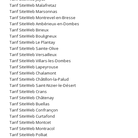
Tarif SiteWeb Malafretaz
Tarif SiteWeb Marsonnas
Tarif SiteWeb Montrevel-en-Bresse
Tarif SiteWeb Ambérieux-en-Dombes
Tarif SiteWeb Birieux
Tarif SiteWeb Bouligneux
Tarif SiteWeb Le Plantay
Tarif SiteWeb Sainte-Olive
Tarif SiteWeb Versailleux
Tarif SiteWeb Villars-les-Dombes
Tarif SiteWeb Lapeyrouse
Tarif SiteWeb Chalamont
Tarif SiteWeb Châtillon-la-Palud
Tarif SiteWeb Saint-Nizier-le-Désert
Tarif SiteWeb Crans
Tarif SiteWeb Châtenay
Tarif SiteWeb Buellas
Tarif SiteWeb Confrançon
Tarif SiteWeb Curtafond
Tarif SiteWeb Montcet
Tarif SiteWeb Montracol
Tarif SiteWeb Polliat