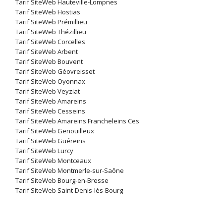
Tarif SiteWeb Hauteville-Lompnes
Tarif SiteWeb Hostias
Tarif SiteWeb Prémillieu
Tarif SiteWeb Thézillieu
Tarif SiteWeb Corcelles
Tarif SiteWeb Arbent
Tarif SiteWeb Bouvent
Tarif SiteWeb Géovreisset
Tarif SiteWeb Oyonnax
Tarif SiteWeb Veyziat
Tarif SiteWeb Amareins
Tarif SiteWeb Cesseins
Tarif SiteWeb Amareins Francheleins Ces
Tarif SiteWeb Genouilleux
Tarif SiteWeb Guéreins
Tarif SiteWeb Lurcy
Tarif SiteWeb Montceaux
Tarif SiteWeb Montmerle-sur-Saône
Tarif SiteWeb Bourg-en-Bresse
Tarif SiteWeb Saint-Denis-lès-Bourg