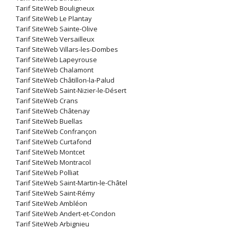
Tarif SiteWeb Bouligneux
Tarif SiteWeb Le Plantay
Tarif SiteWeb Sainte-Olive
Tarif SiteWeb Versailleux
Tarif SiteWeb Villars-les-Dombes
Tarif SiteWeb Lapeyrouse
Tarif SiteWeb Chalamont
Tarif SiteWeb Châtillon-la-Palud
Tarif SiteWeb Saint-Nizier-le-Désert
Tarif SiteWeb Crans
Tarif SiteWeb Châtenay
Tarif SiteWeb Buellas
Tarif SiteWeb Confrançon
Tarif SiteWeb Curtafond
Tarif SiteWeb Montcet
Tarif SiteWeb Montracol
Tarif SiteWeb Polliat
Tarif SiteWeb Saint-Martin-le-Châtel
Tarif SiteWeb Saint-Rémy
Tarif SiteWeb Ambléon
Tarif SiteWeb Andert-et-Condon
Tarif SiteWeb Arbignieu