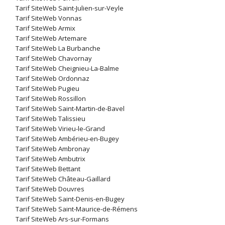
Tarif SiteWeb Saint-Julien-sur-Veyle
Tarif SiteWeb Vonnas
Tarif SiteWeb Armix
Tarif SiteWeb Artemare
Tarif SiteWeb La Burbanche
Tarif SiteWeb Chavornay
Tarif SiteWeb Cheignieu-La-Balme
Tarif SiteWeb Ordonnaz
Tarif SiteWeb Pugieu
Tarif SiteWeb Rossillon
Tarif SiteWeb Saint-Martin-de-Bavel
Tarif SiteWeb Talissieu
Tarif SiteWeb Virieu-le-Grand
Tarif SiteWeb Ambérieu-en-Bugey
Tarif SiteWeb Ambronay
Tarif SiteWeb Ambutrix
Tarif SiteWeb Bettant
Tarif SiteWeb Château-Gaillard
Tarif SiteWeb Douvres
Tarif SiteWeb Saint-Denis-en-Bugey
Tarif SiteWeb Saint-Maurice-de-Rémens
Tarif SiteWeb Ars-sur-Formans