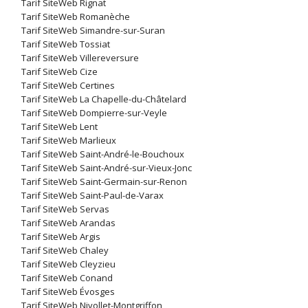
Tarif SiteWeb Rignat
Tarif SiteWeb Romanèche
Tarif SiteWeb Simandre-sur-Suran
Tarif SiteWeb Tossiat
Tarif SiteWeb Villereversure
Tarif SiteWeb Cize
Tarif SiteWeb Certines
Tarif SiteWeb La Chapelle-du-Châtelard
Tarif SiteWeb Dompierre-sur-Veyle
Tarif SiteWeb Lent
Tarif SiteWeb Marlieux
Tarif SiteWeb Saint-André-le-Bouchoux
Tarif SiteWeb Saint-André-sur-Vieux-Jonc
Tarif SiteWeb Saint-Germain-sur-Renon
Tarif SiteWeb Saint-Paul-de-Varax
Tarif SiteWeb Servas
Tarif SiteWeb Arandas
Tarif SiteWeb Argis
Tarif SiteWeb Chaley
Tarif SiteWeb Cleyzieu
Tarif SiteWeb Conand
Tarif SiteWeb Évosges
Tarif SiteWeb Nivollet-Montgriffon