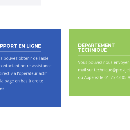
DÉPARTEMENT
PPORT EN LIGNE
TECHNIQUE
s pouvez obtenir de l'aide
Vous pouvez nous envoyer
contactant notre assistance
mail sur technique@proxijet
direct via l'opérateur actif
ou Appelez le 01 75 43 05 
 la page en bas à droite
uée.