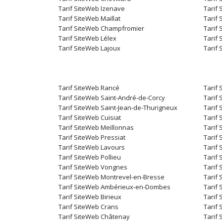
Tarif SiteWeb Izenave
Tarif 
Tarif SiteWeb Maillat
Tarif 
Tarif SiteWeb Champfromier
Tarif
Tarif SiteWeb Lélex
Tarif
Tarif SiteWeb Lajoux
Tarif
Tarif SiteWeb Rancé
Tarif
Tarif SiteWeb Saint-André-de-Corcy
Tarif 
Tarif SiteWeb Saint-Jean-de-Thurigneux
Tarif 
Tarif SiteWeb Cuisiat
Tarif 
Tarif SiteWeb Meillonnas
Tarif
Tarif SiteWeb Pressiat
Tarif 
Tarif SiteWeb Lavours
Tarif
Tarif SiteWeb Pollieu
Tarif 
Tarif SiteWeb Vongnes
Tarif 
Tarif SiteWeb Montrevel-en-Bresse
Tarif
Tarif SiteWeb Ambérieux-en-Dombes
Tarif 
Tarif SiteWeb Birieux
Tarif 
Tarif SiteWeb Crans
Tarif
Tarif SiteWeb Châtenay
Tarif