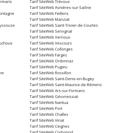
Formans
Tarif SiteWeb Trévoux
Tarif SiteWeb Asnières-sur-Saône
Montagne
Tarif SiteWeb Feillens
Tarif SiteWeb Manziat
eyssouze
Tarif SiteWeb Saint-Trivier-de-Courtes
Tarif SiteWeb Servignat
Tarif SiteWeb Vernoux
ouchoux
Tarif SiteWeb Vescours
Tarif SiteWeb Collonges
Tarif SiteWeb Farges
Tarif SiteWeb Ordonnaz
Tarif SiteWeb Pugieu
lme
Tarif SiteWeb Rossillon
Tarif SiteWeb Saint-Denis-en-Bugey
Tarif SiteWeb Saint-Maurice-de-Rémens
Tarif SiteWeb Ars-sur-Formans
Tarif SiteWeb Géovreissiat
Tarif SiteWeb Nantua
Tarif SiteWeb Port
Tarif SiteWeb Challes
Tarif SiteWeb Viriat
Tarif SiteWeb Ceignes
Tarif SiteWeb Corbonod