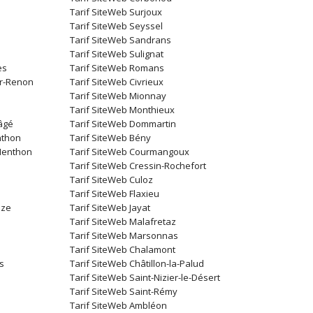
Tarif SiteWeb Surjoux
Tarif SiteWeb Seyssel
Tarif SiteWeb Sandrans
Tarif SiteWeb Sulignat
es
Tarif SiteWeb Romans
ur-Renon
Tarif SiteWeb Civrieux
Tarif SiteWeb Mionnay
Tarif SiteWeb Monthieux
âgé
Tarif SiteWeb Dommartin
nthon
Tarif SiteWeb Bény
-Menthon
Tarif SiteWeb Courmangoux
Tarif SiteWeb Cressin-Rochefort
Tarif SiteWeb Culoz
Tarif SiteWeb Flaxieu
uze
Tarif SiteWeb Jayat
Tarif SiteWeb Malafretaz
Tarif SiteWeb Marsonnas
Tarif SiteWeb Chalamont
s
Tarif SiteWeb Châtillon-la-Palud
Tarif SiteWeb Saint-Nizier-le-Désert
Tarif SiteWeb Saint-Rémy
Tarif SiteWeb Ambléon