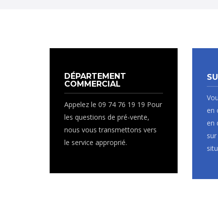
DÉPARTEMENT
SU
COMMERCIAL
Vou
Appelez le 09 74 76 19 19 Pour
en 
les questions de pré-vente,
en 
nous vous transmettons vers
sur
le service approprié.
sit