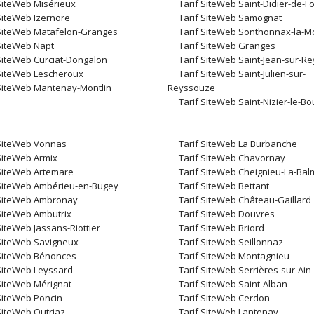
 SiteWeb Misérieux
Tarif SiteWeb Saint-Didier-de-
SiteWeb Izernore
Tarif SiteWeb Samognat
 SiteWeb Matafelon-Granges
Tarif SiteWeb Sonthonnax-la-
 SiteWeb Napt
Tarif SiteWeb Granges
 SiteWeb Curciat-Dongalon
Tarif SiteWeb Saint-Jean-sur-R
 SiteWeb Lescheroux
Tarif SiteWeb Saint-Julien-sur-
 SiteWeb Mantenay-Montlin
Reyssouze
Tarif SiteWeb Saint-Nizier-le-B
 SiteWeb Vonnas
Tarif SiteWeb La Burbanche
 SiteWeb Armix
Tarif SiteWeb Chavornay
 SiteWeb Artemare
Tarif SiteWeb Cheignieu-La-Ba
 SiteWeb Ambérieu-en-Bugey
Tarif SiteWeb Bettant
 SiteWeb Ambronay
Tarif SiteWeb Château-Gaillard
 SiteWeb Ambutrix
Tarif SiteWeb Douvres
SiteWeb Jassans-Riottier
Tarif SiteWeb Briord
 SiteWeb Savigneux
Tarif SiteWeb Seillonnaz
 SiteWeb Bénonces
Tarif SiteWeb Montagnieu
 SiteWeb Leyssard
Tarif SiteWeb Serrières-sur-Ain
 SiteWeb Mérignat
Tarif SiteWeb Saint-Alban
 SiteWeb Poncin
Tarif SiteWeb Cerdon
SiteWeb Outriaz
Tarif SiteWeb Lantenay