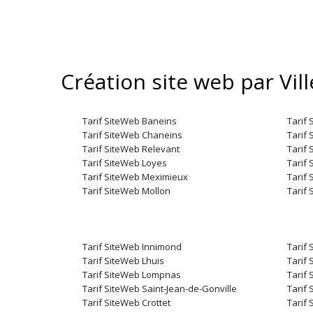
Création site web par Vill
Tarif SiteWeb Baneins
Tarif 
Tarif SiteWeb Chaneins
Tarif
Tarif SiteWeb Relevant
Tarif
Tarif SiteWeb Loyes
Tarif 
Tarif SiteWeb Meximieux
Tarif
Tarif SiteWeb Mollon
Tarif 
Tarif SiteWeb Innimond
Tarif
Tarif SiteWeb Lhuis
Tarif
Tarif SiteWeb Lompnas
Tarif
Tarif SiteWeb Saint-Jean-de-Gonville
Tarif
Tarif SiteWeb Crottet
Tarif