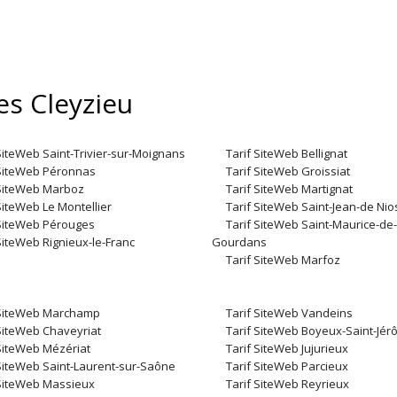
es Cleyzieu
SiteWeb Saint-Trivier-sur-Moignans
Tarif SiteWeb Bellignat
 SiteWeb Péronnas
Tarif SiteWeb Groissiat
 SiteWeb Marboz
Tarif SiteWeb Martignat
SiteWeb Le Montellier
Tarif SiteWeb Saint-Jean-de Nio
 SiteWeb Pérouges
Tarif SiteWeb Saint-Maurice-de-
SiteWeb Rignieux-le-Franc
Gourdans
Tarif SiteWeb Marfoz
 SiteWeb Marchamp
Tarif SiteWeb Vandeins
 SiteWeb Chaveyriat
Tarif SiteWeb Boyeux-Saint-Jé
 SiteWeb Mézériat
Tarif SiteWeb Jujurieux
 SiteWeb Saint-Laurent-sur-Saône
Tarif SiteWeb Parcieux
 SiteWeb Massieux
Tarif SiteWeb Reyrieux