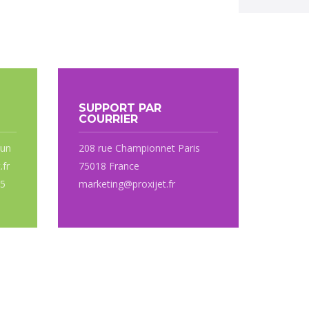
SUPPORT PAR
COURRIER
 un
208 rue Championnet Paris
.fr
75018 France
95
marketing@proxijet.fr