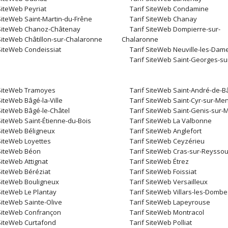
SiteWeb Peyriat
Tarif SiteWeb Condamine
SiteWeb Saint-Martin-du-Frêne
Tarif SiteWeb Chanay
 SiteWeb Chanoz-Châtenay
Tarif SiteWeb Dompierre-sur-
 SiteWeb Châtillon-sur-Chalaronne
Chalaronne
 SiteWeb Condeissiat
Tarif SiteWeb Neuville-les-Dam
Tarif SiteWeb Saint-Georges-s
 SiteWeb Tramoyes
Tarif SiteWeb Saint-André-de-B
SiteWeb Bâgé-la-Ville
Tarif SiteWeb Saint-Cyr-sur-Me
SiteWeb Bâgé-le-Châtel
Tarif SiteWeb Saint-Genis-sur
SiteWeb Saint-Étienne-du-Bois
Tarif SiteWeb La Valbonne
 SiteWeb Béligneux
Tarif SiteWeb Anglefort
SiteWeb Loyettes
Tarif SiteWeb Ceyzérieu
 SiteWeb Béon
Tarif SiteWeb Cras-sur-Reysso
SiteWeb Attignat
Tarif SiteWeb Étrez
SiteWeb Béréziat
Tarif SiteWeb Foissiat
 SiteWeb Bouligneux
Tarif SiteWeb Versailleux
SiteWeb Le Plantay
Tarif SiteWeb Villars-les-Dombe
SiteWeb Sainte-Olive
Tarif SiteWeb Lapeyrouse
 SiteWeb Confrançon
Tarif SiteWeb Montracol
 SiteWeb Curtafond
Tarif SiteWeb Polliat