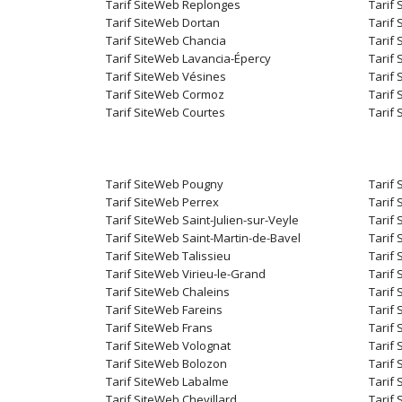
Tarif SiteWeb Replonges
Tarif
Tarif SiteWeb Dortan
Tarif 
Tarif SiteWeb Chancia
Tarif
Tarif SiteWeb Lavancia-Épercy
Tarif
Tarif SiteWeb Vésines
Tarif
Tarif SiteWeb Cormoz
Tarif
Tarif SiteWeb Courtes
Tarif
Tarif SiteWeb Pougny
Tarif
Tarif SiteWeb Perrex
Tarif
Tarif SiteWeb Saint-Julien-sur-Veyle
Tarif
Tarif SiteWeb Saint-Martin-de-Bavel
Tarif
Tarif SiteWeb Talissieu
Tarif
Tarif SiteWeb Virieu-le-Grand
Tarif
Tarif SiteWeb Chaleins
Tarif 
Tarif SiteWeb Fareins
Tarif
Tarif SiteWeb Frans
Tarif
Tarif SiteWeb Volognat
Tarif
Tarif SiteWeb Bolozon
Tarif
Tarif SiteWeb Labalme
Tarif
Tarif SiteWeb Chevillard
Tarif 