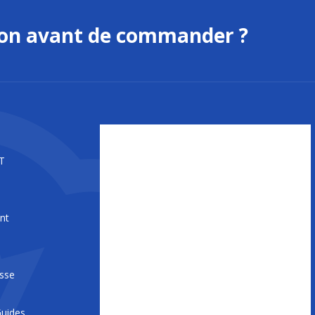
ion avant de commander ?
T
nt
s
esse
uides