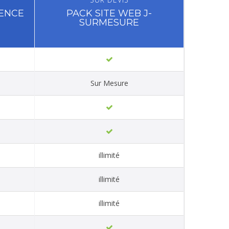
SENCE
PACK SITE WEB J-
SURMESURE
Sur Mesure
illimité
illimité
illimité