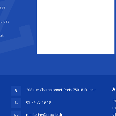
s
esse
uides
iat
À
208 rue Championnet Paris 75018 France
PR
09 74 76 19 19
mo
d'
marketing@proxijet.fr