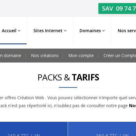
SAV
09 74 7
Accueil
Sites Internet
Domaines
Nos serv
m domaine
Nos créations
Mon compte
Créer un Compt
PACKS &
TARIFS
r offres Création Web . Vous pouvez sélectionner n'importe quel ser
pack n'est pas répertorié ici, n'oubliez pas de consulter notre page
Nos
240 € TTC / AN
360 € TTC / AN