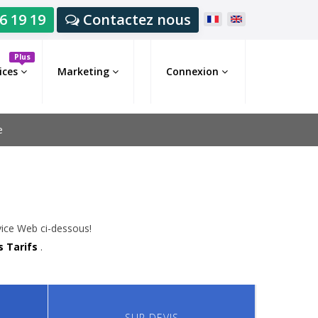
6 19 19
Contactez nous
Plus
ices
Marketing
Connexion
e
vice Web ci-dessous!
 Tarifs
.
SUR DEVIS