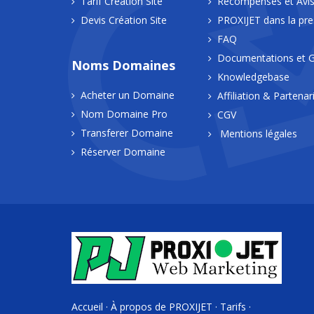
Tarif Création Site
Récompenses et Avi
Devis Création Site
PROXIJET dans la pr
FAQ
Documentations et G
Noms Domaines
Knowledgebase
Acheter un Domaine
Affiliation & Partenar
Nom Domaine Pro
CGV
Transferer Domaine
Mentions légales
Réserver Domaine
Accueil
·
À propos de PROXIJET
·
Tarifs
·