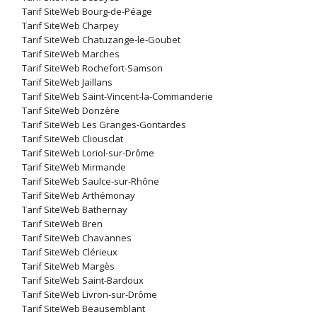
Tarif SiteWeb Bourg-de-Péage
Tarif SiteWeb Charpey
Tarif SiteWeb Chatuzange-le-Goubet
Tarif SiteWeb Marches
Tarif SiteWeb Rochefort-Samson
Tarif SiteWeb Jaillans
Tarif SiteWeb Saint-Vincent-la-Commanderie
Tarif SiteWeb Donzère
Tarif SiteWeb Les Granges-Gontardes
Tarif SiteWeb Cliousclat
Tarif SiteWeb Loriol-sur-Drôme
Tarif SiteWeb Mirmande
Tarif SiteWeb Saulce-sur-Rhône
Tarif SiteWeb Arthémonay
Tarif SiteWeb Bathernay
Tarif SiteWeb Bren
Tarif SiteWeb Chavannes
Tarif SiteWeb Clérieux
Tarif SiteWeb Margès
Tarif SiteWeb Saint-Bardoux
Tarif SiteWeb Livron-sur-Drôme
Tarif SiteWeb Beausemblant