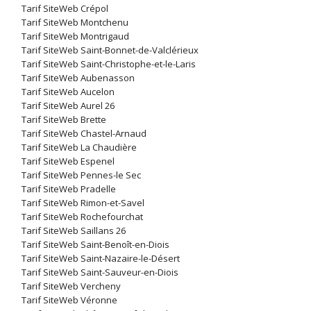
Tarif SiteWeb Crépol
Tarif SiteWeb Montchenu
Tarif SiteWeb Montrigaud
Tarif SiteWeb Saint-Bonnet-de-Valclérieux
Tarif SiteWeb Saint-Christophe-et-le-Laris
Tarif SiteWeb Aubenasson
Tarif SiteWeb Aucelon
Tarif SiteWeb Aurel 26
Tarif SiteWeb Brette
Tarif SiteWeb Chastel-Arnaud
Tarif SiteWeb La Chaudière
Tarif SiteWeb Espenel
Tarif SiteWeb Pennes-le Sec
Tarif SiteWeb Pradelle
Tarif SiteWeb Rimon-et-Savel
Tarif SiteWeb Rochefourchat
Tarif SiteWeb Saillans 26
Tarif SiteWeb Saint-Benoît-en-Diois
Tarif SiteWeb Saint-Nazaire-le-Désert
Tarif SiteWeb Saint-Sauveur-en-Diois
Tarif SiteWeb Vercheny
Tarif SiteWeb Véronne