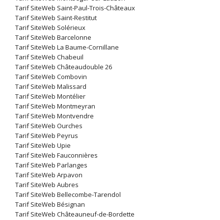
Tarif SiteWeb Saint-Paul-Trois-Châteaux
Tarif SiteWeb Saint-Restitut
Tarif SiteWeb Solérieux
Tarif SiteWeb Barcelonne
Tarif SiteWeb La Baume-Cornillane
Tarif SiteWeb Chabeuil
Tarif SiteWeb Châteaudouble 26
Tarif SiteWeb Combovin
Tarif SiteWeb Malissard
Tarif SiteWeb Montélier
Tarif SiteWeb Montmeyran
Tarif SiteWeb Montvendre
Tarif SiteWeb Ourches
Tarif SiteWeb Peyrus
Tarif SiteWeb Upie
Tarif SiteWeb Fauconnières
Tarif SiteWeb Parlanges
Tarif SiteWeb Arpavon
Tarif SiteWeb Aubres
Tarif SiteWeb Bellecombe-Tarendol
Tarif SiteWeb Bésignan
Tarif SiteWeb Châteauneuf-de-Bordette