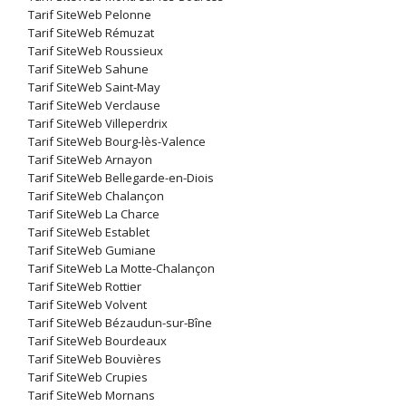
Tarif SiteWeb Pelonne
Tarif SiteWeb Rémuzat
Tarif SiteWeb Roussieux
Tarif SiteWeb Sahune
Tarif SiteWeb Saint-May
Tarif SiteWeb Verclause
Tarif SiteWeb Villeperdrix
Tarif SiteWeb Bourg-lès-Valence
Tarif SiteWeb Arnayon
Tarif SiteWeb Bellegarde-en-Diois
Tarif SiteWeb Chalançon
Tarif SiteWeb La Charce
Tarif SiteWeb Establet
Tarif SiteWeb Gumiane
Tarif SiteWeb La Motte-Chalançon
Tarif SiteWeb Rottier
Tarif SiteWeb Volvent
Tarif SiteWeb Bézaudun-sur-Bîne
Tarif SiteWeb Bourdeaux
Tarif SiteWeb Bouvières
Tarif SiteWeb Crupies
Tarif SiteWeb Mornans