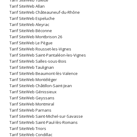
Tarif SiteWeb Tulette
Tarif SiteWeb Allan
Tarif SiteWeb Châteauneuf-du-Rhône
Tarif SiteWeb Espeluche
Tarif SiteWeb Aleyrac
Tarif SiteWeb Béconne
Tarif SiteWeb Montbrison 26
Tarif SiteWeb Le Pègue
Tarif SiteWeb Rousset-les-Vignes
Tarif SiteWeb Saint-Pantaléon-les-Vignes
Tarif SiteWeb Salles-sous-Bois
Tarif SiteWeb Taulignan
Tarif SiteWeb Beaumont-lès-Valence
Tarif SiteWeb Montéléger
Tarif SiteWeb Châtillon-Saint-Jean
Tarif SiteWeb Génissieux
Tarif SiteWeb Geyssans
Tarif SiteWeb Montmiral
Tarif SiteWeb Parnans
Tarif SiteWeb Saint-Michel-sur-Savasse
Tarif SiteWeb Saint-Paul-lès-Romans
Tarif SiteWeb Triors
Tarif SiteWeb Condillac