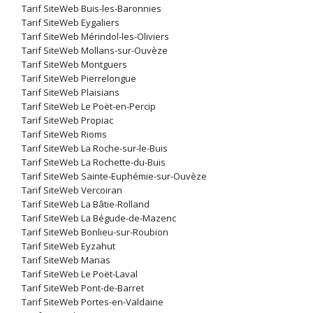
Tarif SiteWeb Buis-les-Baronnies
Tarif SiteWeb Eygaliers
Tarif SiteWeb Mérindol-les-Oliviers
Tarif SiteWeb Mollans-sur-Ouvèze
Tarif SiteWeb Montguers
Tarif SiteWeb Pierrelongue
Tarif SiteWeb Plaisians
Tarif SiteWeb Le Poët-en-Percip
Tarif SiteWeb Propiac
Tarif SiteWeb Rioms
Tarif SiteWeb La Roche-sur-le-Buis
Tarif SiteWeb La Rochette-du-Buis
Tarif SiteWeb Sainte-Euphémie-sur-Ouvèze
Tarif SiteWeb Vercoiran
Tarif SiteWeb La Bâtie-Rolland
Tarif SiteWeb La Bégude-de-Mazenc
Tarif SiteWeb Bonlieu-sur-Roubion
Tarif SiteWeb Eyzahut
Tarif SiteWeb Manas
Tarif SiteWeb Le Poët-Laval
Tarif SiteWeb Pont-de-Barret
Tarif SiteWeb Portes-en-Valdaine