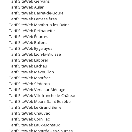
Tarif SiteWeb Gervans
Tarif SiteWeb Aulan
Tarif SiteWeb Barret-de-Lioure
Tarif SiteWeb Ferrassières
Tarif SiteWeb Montbrun-les-Bains
Tarif SiteWeb Reilhanette
Tarif SiteWeb Éourres
Tarif SiteWeb Ballons
Tarif SiteWeb Eygalayes
Tarif SiteWeb Izon-la-Bruisse
Tarif SiteWeb Laborel
Tarif SiteWeb Lachau
Tarif SiteWeb Mévouillon
Tarif SiteWeb Montfroc
Tarif SiteWeb Séderon
Tarif SiteWeb Vers-sur-Méouge
Tarif SiteWeb Villefranche-le-Château
Tarif SiteWeb Mours-Saint-Eusèbe
Tarif SiteWeb Le Grand Serre
Tarif SiteWeb Chauvac
Tarif SiteWeb Cornillac
Tarif SiteWeb Laux-Montaux
Tarif SiteWeb Montréal-les-Sources