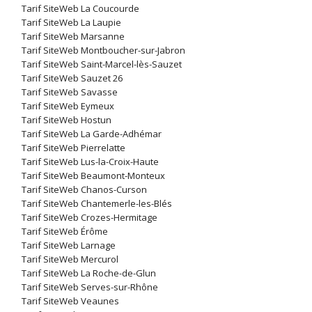
Tarif SiteWeb La Coucourde
Tarif SiteWeb La Laupie
Tarif SiteWeb Marsanne
Tarif SiteWeb Montboucher-sur-Jabron
Tarif SiteWeb Saint-Marcel-lès-Sauzet
Tarif SiteWeb Sauzet 26
Tarif SiteWeb Savasse
Tarif SiteWeb Eymeux
Tarif SiteWeb Hostun
Tarif SiteWeb La Garde-Adhémar
Tarif SiteWeb Pierrelatte
Tarif SiteWeb Lus-la-Croix-Haute
Tarif SiteWeb Beaumont-Monteux
Tarif SiteWeb Chanos-Curson
Tarif SiteWeb Chantemerle-les-Blés
Tarif SiteWeb Crozes-Hermitage
Tarif SiteWeb Érôme
Tarif SiteWeb Larnage
Tarif SiteWeb Mercurol
Tarif SiteWeb La Roche-de-Glun
Tarif SiteWeb Serves-sur-Rhône
Tarif SiteWeb Veaunes