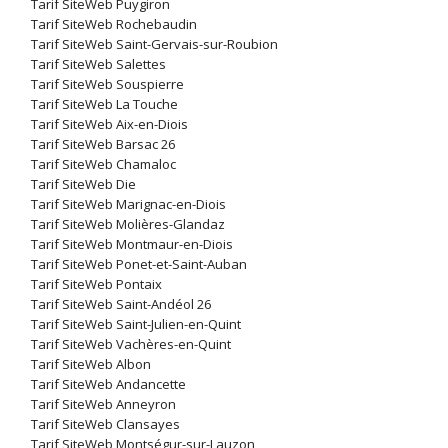
Tarif SiteWeb Puygiron
Tarif SiteWeb Rochebaudin
Tarif SiteWeb Saint-Gervais-sur-Roubion
Tarif SiteWeb Salettes
Tarif SiteWeb Souspierre
Tarif SiteWeb La Touche
Tarif SiteWeb Aix-en-Diois
Tarif SiteWeb Barsac 26
Tarif SiteWeb Chamaloc
Tarif SiteWeb Die
Tarif SiteWeb Marignac-en-Diois
Tarif SiteWeb Molières-Glandaz
Tarif SiteWeb Montmaur-en-Diois
Tarif SiteWeb Ponet-et-Saint-Auban
Tarif SiteWeb Pontaix
Tarif SiteWeb Saint-Andéol 26
Tarif SiteWeb Saint-Julien-en-Quint
Tarif SiteWeb Vachères-en-Quint
Tarif SiteWeb Albon
Tarif SiteWeb Andancette
Tarif SiteWeb Anneyron
Tarif SiteWeb Clansayes
Tarif SiteWeb Montségur-sur-Lauzon