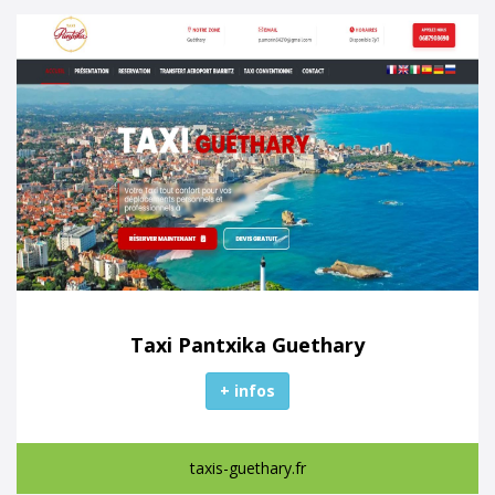
Taxi Pantxika Guethary
+ infos
taxis-guethary.fr