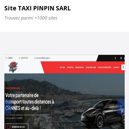
Site TAXI PINPIN SARL
Trouvez parmi +1000 sites
Prec
Su