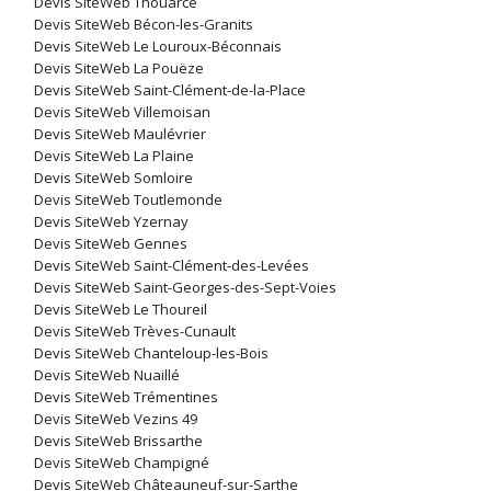
Devis SiteWeb Thouarcé
Devis SiteWeb Bécon-les-Granits
Devis SiteWeb Le Louroux-Béconnais
Devis SiteWeb La Pouëze
Devis SiteWeb Saint-Clément-de-la-Place
Devis SiteWeb Villemoisan
Devis SiteWeb Maulévrier
Devis SiteWeb La Plaine
Devis SiteWeb Somloire
Devis SiteWeb Toutlemonde
Devis SiteWeb Yzernay
Devis SiteWeb Gennes
Devis SiteWeb Saint-Clément-des-Levées
Devis SiteWeb Saint-Georges-des-Sept-Voies
Devis SiteWeb Le Thoureil
Devis SiteWeb Trèves-Cunault
Devis SiteWeb Chanteloup-les-Bois
Devis SiteWeb Nuaillé
Devis SiteWeb Trémentines
Devis SiteWeb Vezins 49
Devis SiteWeb Brissarthe
Devis SiteWeb Champigné
Devis SiteWeb Châteauneuf-sur-Sarthe