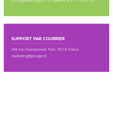
technique@proxijet.fr ou Appelez le 01 75 43 05 95
SUPPORT PAR COURRIER
208 rue Championnet Paris 75018 France
marketing@proxijet.fr