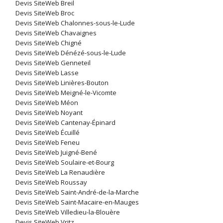
Devis SiteWeb Breil
Devis SiteWeb Broc
Devis SiteWeb Chalonnes-sous-le-Lude
Devis SiteWeb Chavaignes
Devis SiteWeb Chigné
Devis SiteWeb Dénézé-sous-le-Lude
Devis SiteWeb Genneteil
Devis SiteWeb Lasse
Devis SiteWeb Linières-Bouton
Devis SiteWeb Meigné-le-Vicomte
Devis SiteWeb Méon
Devis SiteWeb Noyant
Devis SiteWeb Cantenay-Épinard
Devis SiteWeb Écuillé
Devis SiteWeb Feneu
Devis SiteWeb Juigné-Bené
Devis SiteWeb Soulaire-et-Bourg
Devis SiteWeb La Renaudière
Devis SiteWeb Roussay
Devis SiteWeb Saint-André-de-la-Marche
Devis SiteWeb Saint-Macaire-en-Mauges
Devis SiteWeb Villedieu-la-Blouère
Devis SiteWeb Vritz