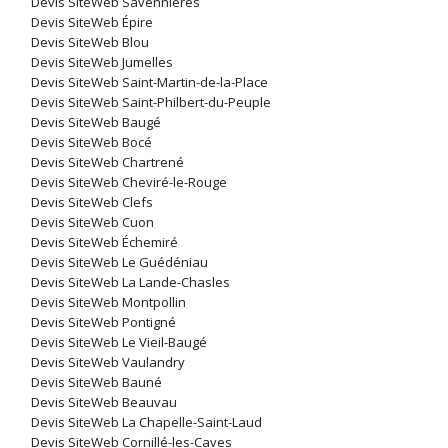
Devis SiteWeb Savennières
Devis SiteWeb Épire
Devis SiteWeb Blou
Devis SiteWeb Jumelles
Devis SiteWeb Saint-Martin-de-la-Place
Devis SiteWeb Saint-Philbert-du-Peuple
Devis SiteWeb Baugé
Devis SiteWeb Bocé
Devis SiteWeb Chartrené
Devis SiteWeb Cheviré-le-Rouge
Devis SiteWeb Clefs
Devis SiteWeb Cuon
Devis SiteWeb Échemiré
Devis SiteWeb Le Guédéniau
Devis SiteWeb La Lande-Chasles
Devis SiteWeb Montpollin
Devis SiteWeb Pontigné
Devis SiteWeb Le Vieil-Baugé
Devis SiteWeb Vaulandry
Devis SiteWeb Bauné
Devis SiteWeb Beauvau
Devis SiteWeb La Chapelle-Saint-Laud
Devis SiteWeb Cornillé-les-Caves