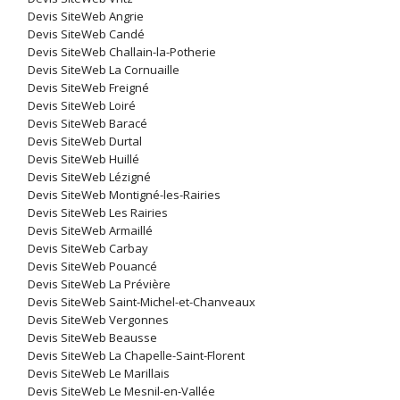
Devis SiteWeb Angrie
Devis SiteWeb Candé
Devis SiteWeb Challain-la-Potherie
Devis SiteWeb La Cornuaille
Devis SiteWeb Freigné
Devis SiteWeb Loiré
Devis SiteWeb Baracé
Devis SiteWeb Durtal
Devis SiteWeb Huillé
Devis SiteWeb Lézigné
Devis SiteWeb Montigné-les-Rairies
Devis SiteWeb Les Rairies
Devis SiteWeb Armaillé
Devis SiteWeb Carbay
Devis SiteWeb Pouancé
Devis SiteWeb La Prévière
Devis SiteWeb Saint-Michel-et-Chanveaux
Devis SiteWeb Vergonnes
Devis SiteWeb Beausse
Devis SiteWeb La Chapelle-Saint-Florent
Devis SiteWeb Le Marillais
Devis SiteWeb Le Mesnil-en-Vallée