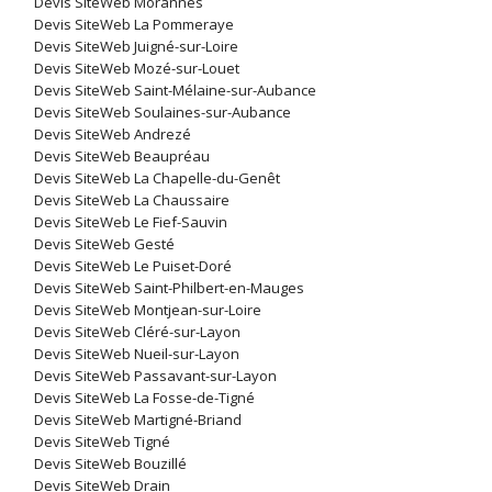
Devis SiteWeb Morannes
Devis SiteWeb La Pommeraye
Devis SiteWeb Juigné-sur-Loire
Devis SiteWeb Mozé-sur-Louet
Devis SiteWeb Saint-Mélaine-sur-Aubance
Devis SiteWeb Soulaines-sur-Aubance
Devis SiteWeb Andrezé
Devis SiteWeb Beaupréau
Devis SiteWeb La Chapelle-du-Genêt
Devis SiteWeb La Chaussaire
Devis SiteWeb Le Fief-Sauvin
Devis SiteWeb Gesté
Devis SiteWeb Le Puiset-Doré
Devis SiteWeb Saint-Philbert-en-Mauges
Devis SiteWeb Montjean-sur-Loire
Devis SiteWeb Cléré-sur-Layon
Devis SiteWeb Nueil-sur-Layon
Devis SiteWeb Passavant-sur-Layon
Devis SiteWeb La Fosse-de-Tigné
Devis SiteWeb Martigné-Briand
Devis SiteWeb Tigné
Devis SiteWeb Bouzillé
Devis SiteWeb Drain