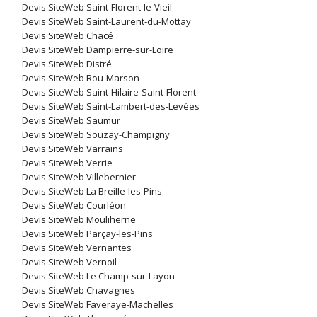
Devis SiteWeb Saint-Florent-le-Vieil
Devis SiteWeb Saint-Laurent-du-Mottay
Devis SiteWeb Chacé
Devis SiteWeb Dampierre-sur-Loire
Devis SiteWeb Distré
Devis SiteWeb Rou-Marson
Devis SiteWeb Saint-Hilaire-Saint-Florent
Devis SiteWeb Saint-Lambert-des-Levées
Devis SiteWeb Saumur
Devis SiteWeb Souzay-Champigny
Devis SiteWeb Varrains
Devis SiteWeb Verrie
Devis SiteWeb Villebernier
Devis SiteWeb La Breille-les-Pins
Devis SiteWeb Courléon
Devis SiteWeb Mouliherne
Devis SiteWeb Parçay-les-Pins
Devis SiteWeb Vernantes
Devis SiteWeb Vernoil
Devis SiteWeb Le Champ-sur-Layon
Devis SiteWeb Chavagnes
Devis SiteWeb Faveraye-Machelles