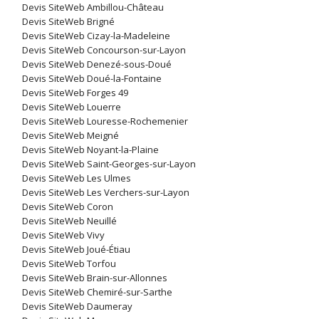
Devis SiteWeb Ambillou-Château
Devis SiteWeb Brigné
Devis SiteWeb Cizay-la-Madeleine
Devis SiteWeb Concourson-sur-Layon
Devis SiteWeb Denezé-sous-Doué
Devis SiteWeb Doué-la-Fontaine
Devis SiteWeb Forges 49
Devis SiteWeb Louerre
Devis SiteWeb Louresse-Rochemenier
Devis SiteWeb Meigné
Devis SiteWeb Noyant-la-Plaine
Devis SiteWeb Saint-Georges-sur-Layon
Devis SiteWeb Les Ulmes
Devis SiteWeb Les Verchers-sur-Layon
Devis SiteWeb Coron
Devis SiteWeb Neuillé
Devis SiteWeb Vivy
Devis SiteWeb Joué-Étiau
Devis SiteWeb Torfou
Devis SiteWeb Brain-sur-Allonnes
Devis SiteWeb Chemiré-sur-Sarthe
Devis SiteWeb Daumeray