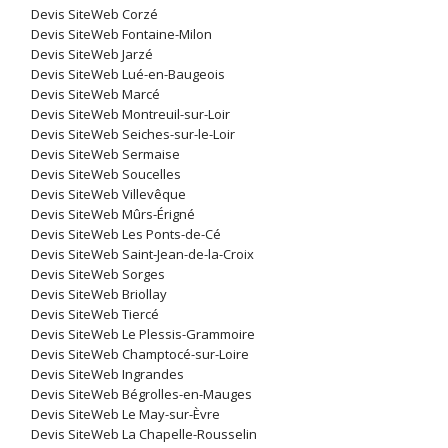
Devis SiteWeb Corzé
Devis SiteWeb Fontaine-Milon
Devis SiteWeb Jarzé
Devis SiteWeb Lué-en-Baugeois
Devis SiteWeb Marcé
Devis SiteWeb Montreuil-sur-Loir
Devis SiteWeb Seiches-sur-le-Loir
Devis SiteWeb Sermaise
Devis SiteWeb Soucelles
Devis SiteWeb Villevêque
Devis SiteWeb Mûrs-Érigné
Devis SiteWeb Les Ponts-de-Cé
Devis SiteWeb Saint-Jean-de-la-Croix
Devis SiteWeb Sorges
Devis SiteWeb Briollay
Devis SiteWeb Tiercé
Devis SiteWeb Le Plessis-Grammoire
Devis SiteWeb Champtocé-sur-Loire
Devis SiteWeb Ingrandes
Devis SiteWeb Bégrolles-en-Mauges
Devis SiteWeb Le May-sur-Èvre
Devis SiteWeb La Chapelle-Rousselin