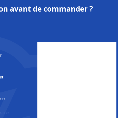
ion avant de commander ?
T
nt
s
esse
uides