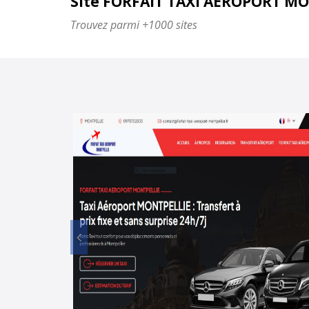
Site FORFAIT TAXI AEROPORT M
Trouvez parmi +1000 sites
Prec