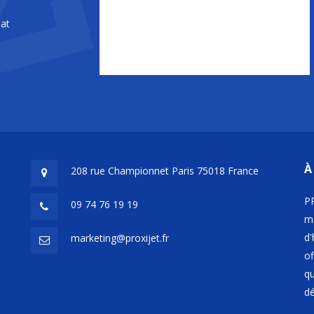
iat
À
208 rue Championnet Paris 75018 France
PR
09 74 76 19 19
mo
d'
marketing@proxijet.fr
of
qu
dé