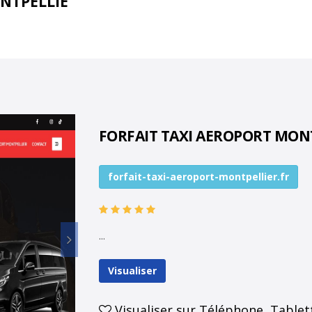
ONTPELLIE
FORFAIT TAXI AEROPORT MON
forfait-taxi-aeroport-montpellier.fr
Suiv
...
Visualiser
Visualiser sur Téléphone, Tablet