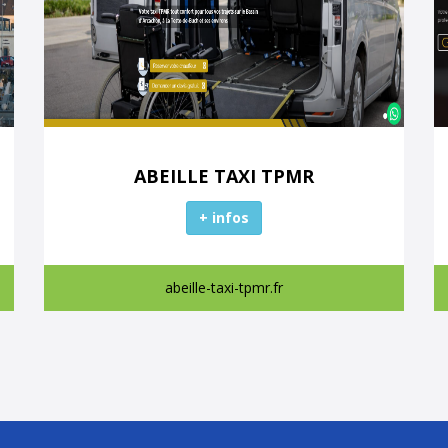
ABEILLE TAXI TPMR
+ infos
abeille-taxi-tpmr.fr