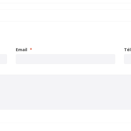
Email
*
Té